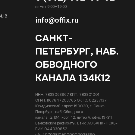
пн–пт 9:00–19:00
зыв
info@offix.ru
САНКТ-
ПЕТЕРБУРГ, НАБ.
ОБВОДНОГО
КАНАЛА 134К12
ИНН: 7839063967 КПП: 783901001
ОГРН: 1167847203765 ОКПО: 02237137
Юридический адрес: 190020, г. Санкт-
Петербург, наб. Обводного
канала, д. 134, корп. 12, литер А, офис 19-311
Банковские реквизиты: Банк: АО БАНК «ПСКБ»
БИК: 044030852
р/с 407028109000000028390