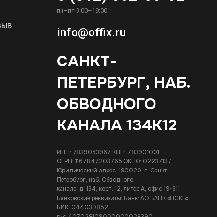
пн–пт 9:00–19:00
зыв
info@offix.ru
САНКТ-
ПЕТЕРБУРГ, НАБ.
ОБВОДНОГО
КАНАЛА 134К12
ИНН: 7839063967 КПП: 783901001
ОГРН: 1167847203765 ОКПО: 02237137
Юридический адрес: 190020, г. Санкт-
Петербург, наб. Обводного
канала, д. 134, корп. 12, литер А, офис 19-311
Банковские реквизиты: Банк: АО БАНК «ПСКБ»
БИК: 044030852
р/с 407028109000000028390