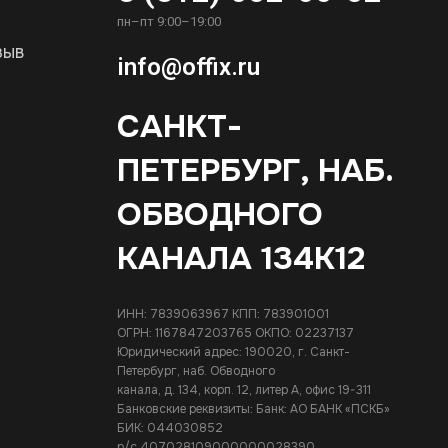
пн–пт 9:00–19:00
зыв
info@offix.ru
САНКТ-
ПЕТЕРБУРГ, НАБ.
ОБВОДНОГО
КАНАЛА 134К12
ИНН: 7839063967 КПП: 783901001
ОГРН: 1167847203765 ОКПО: 02237137
Юридический адрес: 190020, г. Санкт-
Петербург, наб. Обводного
канала, д. 134, корп. 12, литер А, офис 19-311
Банковские реквизиты: Банк: АО БАНК «ПСКБ»
БИК: 044030852
р/с 407028109000000028390