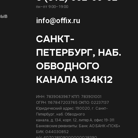
пн–пт 9:00–19:00
зыв
info@offix.ru
САНКТ-
ПЕТЕРБУРГ, НАБ.
ОБВОДНОГО
КАНАЛА 134К12
ИНН: 7839063967 КПП: 783901001
ОГРН: 1167847203765 ОКПО: 02237137
Юридический адрес: 190020, г. Санкт-
Петербург, наб. Обводного
канала, д. 134, корп. 12, литер А, офис 19-311
Банковские реквизиты: Банк: АО БАНК «ПСКБ»
БИК: 044030852
р/с 407028109000000028390