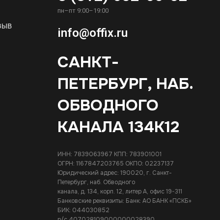
пн–пт 9:00–19:00
зыв
info@offix.ru
САНКТ-
ПЕТЕРБУРГ, НАБ.
ОБВОДНОГО
КАНАЛА 134К12
ИНН: 7839063967 КПП: 783901001
ОГРН: 1167847203765 ОКПО: 02237137
Юридический адрес: 190020, г. Санкт-
Петербург, наб. Обводного
канала, д. 134, корп. 12, литер А, офис 19-311
Банковские реквизиты: Банк: АО БАНК «ПСКБ»
БИК: 044030852
р/с 407028109000000028390