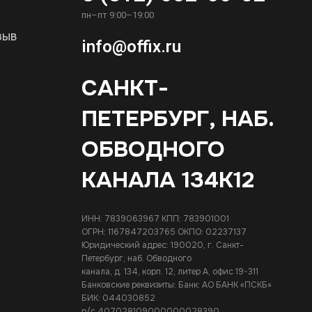
пн–пт 9:00–19:00
зыв
info@offix.ru
САНКТ-
ПЕТЕРБУРГ, НАБ.
ОБВОДНОГО
КАНАЛА 134К12
ИНН: 7839063967 КПП: 783901001
ОГРН: 1167847203765 ОКПО: 02237137
Юридический адрес: 190020, г. Санкт-
Петербург, наб. Обводного
канала, д. 134, корп. 12, литер А, офис 19-311
Банковские реквизиты: Банк: АО БАНК «ПСКБ»
БИК: 044030852
р/с 407028109000000028390