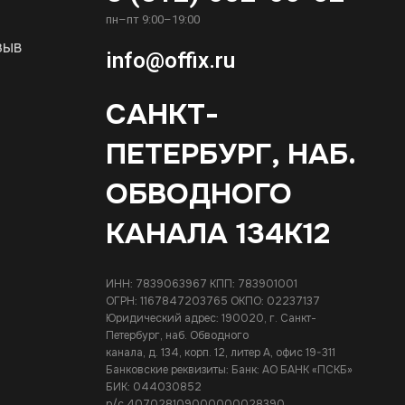
пн–пт 9:00–19:00
зыв
info@offix.ru
САНКТ-
ПЕТЕРБУРГ, НАБ.
ОБВОДНОГО
КАНАЛА 134К12
ИНН: 7839063967 КПП: 783901001
ОГРН: 1167847203765 ОКПО: 02237137
Юридический адрес: 190020, г. Санкт-
Петербург, наб. Обводного
канала, д. 134, корп. 12, литер А, офис 19-311
Банковские реквизиты: Банк: АО БАНК «ПСКБ»
БИК: 044030852
р/с 407028109000000028390