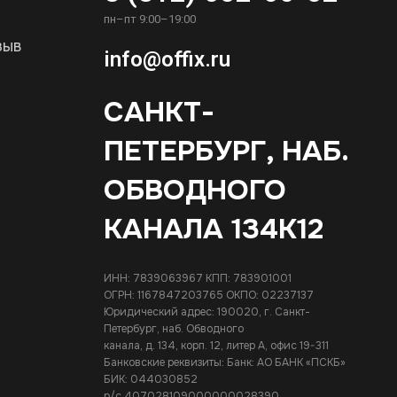
пн–пт 9:00–19:00
зыв
info@offix.ru
САНКТ-
ПЕТЕРБУРГ, НАБ.
ОБВОДНОГО
КАНАЛА 134К12
ИНН: 7839063967 КПП: 783901001
ОГРН: 1167847203765 ОКПО: 02237137
Юридический адрес: 190020, г. Санкт-
Петербург, наб. Обводного
канала, д. 134, корп. 12, литер А, офис 19-311
Банковские реквизиты: Банк: АО БАНК «ПСКБ»
БИК: 044030852
р/с 407028109000000028390